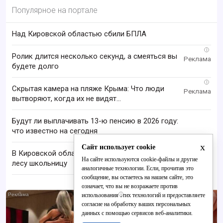
Популярное на портале
Над Кировской областью сбили БПЛА
i
Ролик длится несколько секунд, а смеяться вы
будете долго
i
Скрытая камера на пляже Крыма: Что люди
вытворяют, когда их не видят...
Будут ли выплачивать 13-ю пенсию в 2026 году:
что известно на сегодня
x
Сайт использует cookie
В Кировской области нашли заблудившуюся в
На сайте используются cookie-файлы и другие
лесу школьницу
аналогичные технологии. Если, прочитав это
сообщение, вы остаетесь на нашем сайте, это
означает, что вы не возражаете против
i
использования этих технологий и предоставляете
согласие на обработку ваших персональных
данных с помощью сервисов веб-аналитики.