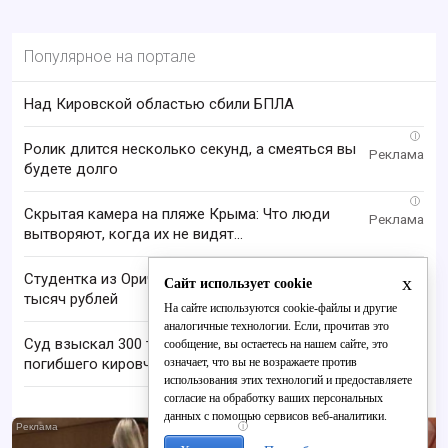
Популярное на портале
Над Кировской областью сбили БПЛА
i
Ролик длится несколько секунд, а смеяться вы
будете долго
i
Скрытая камера на пляже Крыма: Что люди
вытворяют, когда их не видят...
Студентка из Оричевского района лишилась 500
x
Сайт использует cookie
тысяч рублей
На сайте используются cookie-файлы и другие
аналогичные технологии. Если, прочитав это
Суд взыскал 300 тысяч рублей в пользу матери
сообщение, вы остаетесь на нашем сайте, это
означает, что вы не возражаете против
погибшего кировчанина
использования этих технологий и предоставляете
согласие на обработку ваших персональных
данных с помощью сервисов веб-аналитики.
i