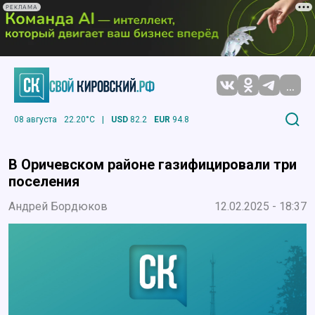
РЕКЛАМА
...
08 августа
22.20°C
|
USD
82.2
EUR
94.8
В Оричевском районе газифицировали три
поселения
Андрей Бордюков
12.02.2025 - 18:37