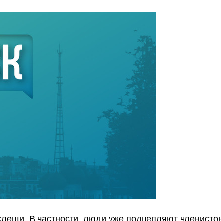
клещи. В частности, люди уже подцепляют членистон