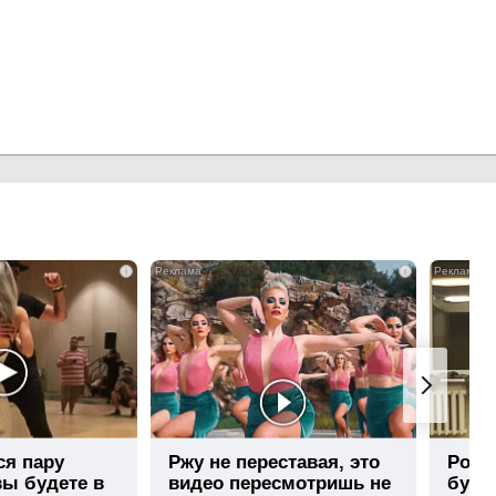
i
i
ся пару
Ржу не переставая, это
Роли
вы будете в
видео пересмотришь не
буде