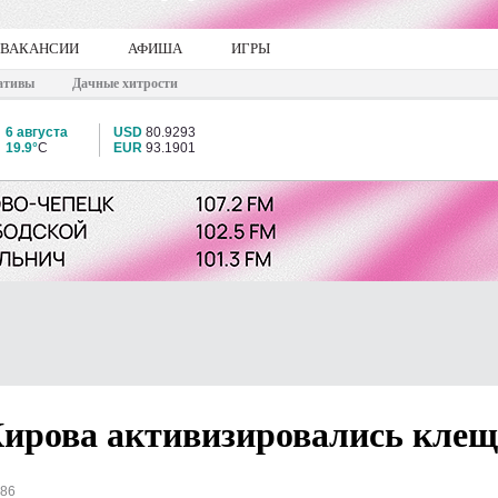
ВАКАНСИИ
АФИША
ИГРЫ
ативы
Дачные хитрости
6 августа
USD
80.9293
19.9°
C
EUR
93.1901
Кирова активизировались кле
686