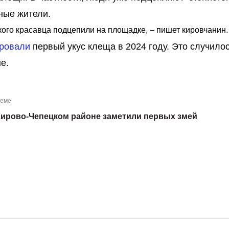
ные жители.
кого красавца подцепили на площадке, – пишет кировчанин.
ировали
первый укус клеща в 2024 году. Это случило
е.
теме
Кирово-Чепецком районе заметили первых змей