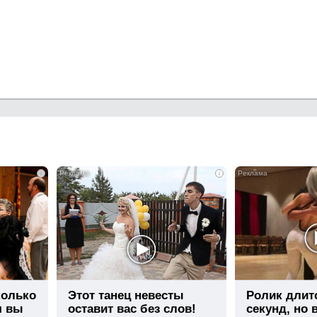
i
i
колько
Этот танец невесты
Ролик длит
я вы
оставит вас без слов!
секунд, но 