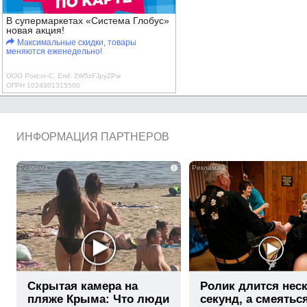
В супермаркетах «Система Глобус»
новая акция!
Максимальные скидки, товары
меняются еженедельно!
ООО Роксэт-С, Erid: 2W5zFJpyZPw
ОГРН 1024301315500
ИНФОРМАЦИЯ ПАРТНЕРОВ
i
Скрытая камера на
Ролик длится нес
пляже Крыма: Что люди
секунд, а смеятьс