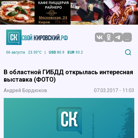
РЕКЛАМА
...
06 августа
23.30°C
|
USD
80.9
EUR
93.2
В областной ГИБДД открылась интересная
выставка (ФОТО)
Андрей Бордюков
07.03.2017 - 11:03