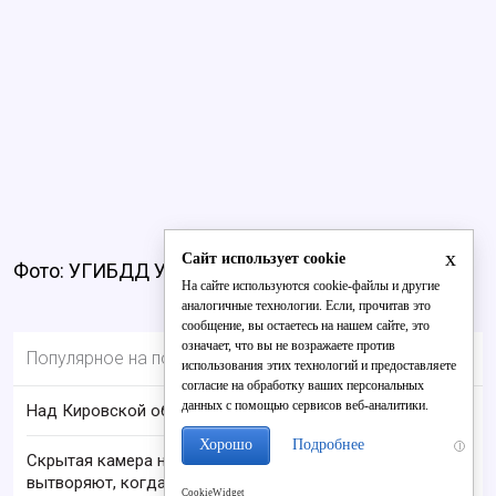
x
Сайт использует cookie
Фото: УГИБДД УМВД по Кировской области
На сайте используются cookie-файлы и другие
аналогичные технологии. Если, прочитав это
сообщение, вы остаетесь на нашем сайте, это
означает, что вы не возражаете против
Популярное на портале
использования этих технологий и предоставляете
согласие на обработку ваших персональных
данных с помощью сервисов веб-аналитики.
Над Кировской областью сбили БПЛА
Хорошо
Подробнее
i
Скрытая камера на пляже Крыма: Что люди
вытворяют, когда их не видят...
CookieWidget