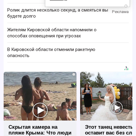
i
Ролик длится несколько секунд, а смеяться вы
будете долго
Жителям Кировской области напомнили о
способах оповещения при угрозах
В Кировской области отменили ракетную
опасность
i
Скрытая камера на
Этот танец невесты
пляже Крыма: Что люди
оставит вас без сло