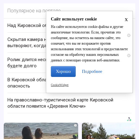
Популярное на портале
x
Сайт использует cookie
Над Кировской областью сбили БПЛА
На сайте используются cookie-файлы и другие
аналогичные технологии. Если, прочитав это
i
сообщение, вы остаетесь на нашем сайте, это
Скрытая камера на пляже Крыма: Что люди
означает, что вы не возражаете против
вытворяют, когда их не видят...
использования этих технологий и предоставляете
согласие на обработку ваших персональных
i
Ролик длится несколько секунд, а смеяться вы
данных с помощью сервисов веб-аналитики.
будете долго
Хорошо
Подробнее
В Кировской области отменили ракетную
опасность
CookieWidget
На православно-туристической карте Кировской
области появится «Деревня Ключи»
i