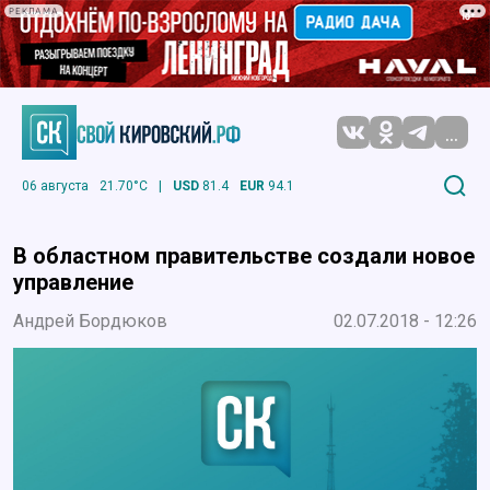
РЕКЛАМА
...
06 августа
21.70°C
|
USD
81.4
EUR
94.1
В областном правительстве создали новое
управление
Андрей Бордюков
02.07.2018 - 12:26