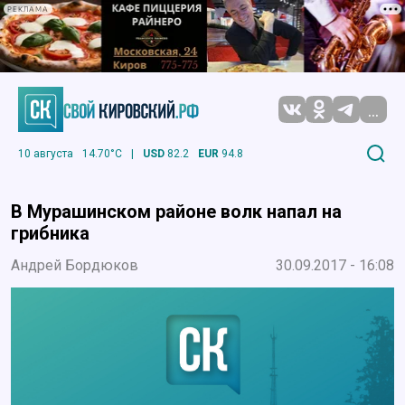
РЕКЛАМА
...
10 августа
14.70°C
|
USD
82.2
EUR
94.8
В Мурашинском районе волк напал на
грибника
Андрей Бордюков
30.09.2017 - 16:08