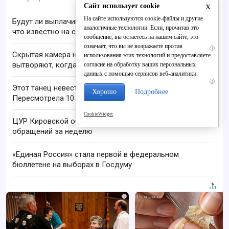
x
Сайт использует cookie
На сайте используются cookie-файлы и другие
Будут ли выплачивать 13-ю пенсию в 2026 году:
аналогичные технологии. Если, прочитав это
что известно на сегодня
сообщение, вы остаетесь на нашем сайте, это
означает, что вы не возражаете против
i
Скрытая камера на пляже Крыма: Что люди
использования этих технологий и предоставляете
вытворяют, когда их не видят...
согласие на обработку ваших персональных
данных с помощью сервисов веб-аналитики.
i
Этот танец невесты оставит вас без слов!
Хорошо
Подробнее
Пересмотрела 10 раз
CookieWidget
ЦУР Кировской области обработал 1655
обращений за неделю
«Единая Россия» стала первой в федеральном
бюллетене на выборах в Госдуму
i