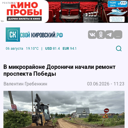
РЕКЛАМА
...
06 августа
19.10°C
|
USD
81.4
EUR
94.1
В микрорайоне Дороничи начали ремонт
проспекта Победы
Валентин Гребенкин
03.06.2026 - 11:23