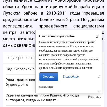
Луза является одним из моногородов Кировской
области. Уровень регистрируемой безработицы в
Лузском районе в 2010-2011 годы превышал
среднеобластной более чем в 2 раза. По данным
исследования, проведённого специалистами
центра занятости, за пределами постоянного
x
Сайт использует cookie
места жительства работают около 2 тыс. чел.
На сайте используются cookie-файлы и другие
самых квалифицированных специалистов.
аналогичные технологии. Если, прочитав это
сообщение, вы остаетесь на нашем сайте, это
означает, что вы не возражаете против
Популярное на портале
использования этих технологий и предоставляете
согласие на обработку ваших персональных
данных с помощью сервисов веб-аналитики.
Над Кировской областью сбили БПЛА
Хорошо
Подробнее
i
Ролик длится несколько секунд, а смеяться вы
будете долго
CookieWidget
i
Скрытая камера на пляже Крыма: Что люди
вытворяют, когда их не видят...