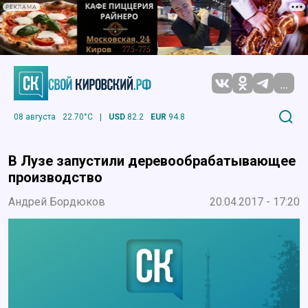
РЕКЛАМА
...
08 августа
22.70°C
|
USD
82.2
EUR
94.8
В Лузе запустили деревообрабатывающее
производство
Андрей Бордюков
20.04.2017 - 17:20