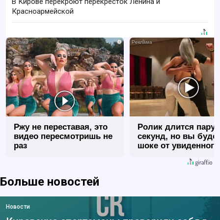
В Кирове перекроют перекресток Ленина и
Красноармейской
i
Ржу не переставая, это
Ролик длится пару
видео пересмотришь не
секунд, но вы будет
раз
шоке от увиденного
Больше новостей
Новости