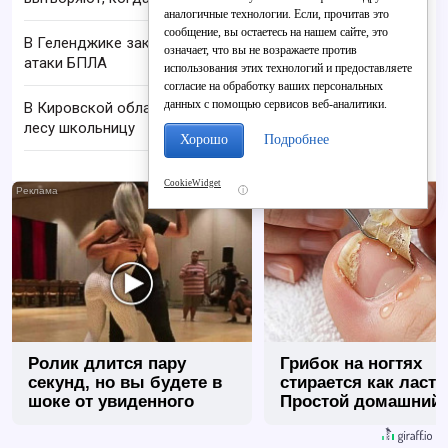
аналогичные технологии. Если, прочитав это
сообщение, вы остаетесь на нашем сайте, это
В Геленджике закрыли все пляжи из-за угрозы
означает, что вы не возражаете против
атаки БПЛА
использования этих технологий и предоставляете
согласие на обработку ваших персональных
данных с помощью сервисов веб-аналитики.
В Кировской области нашли заблудившуюся в
лесу школьницу
Хорошо
Подробнее
CookieWidget
i
Ролик длится пару
Грибок на ногтях
секунд, но вы будете в
стирается как ласт
шоке от увиденного
Простой домашний
метод