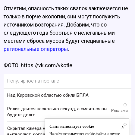
Отметим, опасность таких свалок заключается не
только в порче экологии, они могут послужить
источником возгорания. Добавим, что со
следующего года бороться с нелегальными
местами сброса мусора будут специальные
региональные операторы
.
ФОТО: https://vk.com/vkotle
Популярное на портале
Над Кировской областью сбили БПЛА
i
Ролик длится несколько секунд, а смеяться вы
будете долго
i
x
Сайт использует cookie
Скрытая камера на пляже Крыма: Что люди
На сайте используются cookie-файлы и другие
вытворяют, когда их не видят...