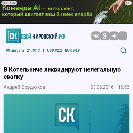
РЕКЛАМА
...
08 августа
21.40°C
|
USD
82.2
EUR
94.8
В Котельниче ликвидируют нелегальную
свалку
Андрей Бордюков
03.06.2016 - 16:52