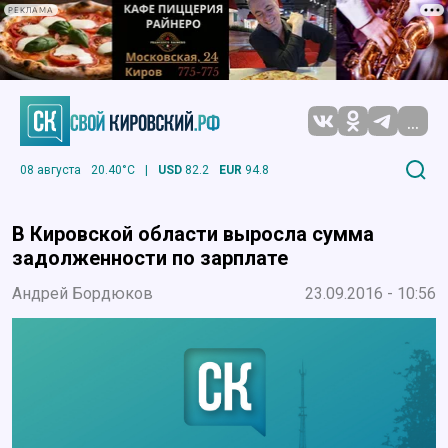
РЕКЛАМА
...
08 августа
20.40°C
|
USD
82.2
EUR
94.8
В Кировской области выросла сумма
задолженности по зарплате
Андрей Бордюков
23.09.2016 - 10:56