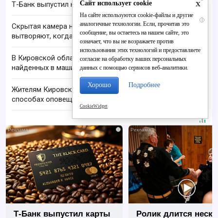
x
Сайт использует cookie
Т-Банк выпустил карты с запахом!
На сайте используются cookie-файлы и другие
i
аналогичные технологии. Если, прочитав это
Скрытая камера на пляже Крыма: Что люди
сообщение, вы остаетесь на нашем сайте, это
вытворяют, когда их не видят...
означает, что вы не возражаете против
использования этих технологий и предоставляете
В Кировской области проверяют гибель супругов,
согласие на обработку ваших персональных
найденных в машине в Вятке
данных с помощью сервисов веб-аналитики.
Хорошо
Подробнее
Жителям Кировской области напомнили о
способах оповещения при угрозах
CookieWidget
i
Т-Банк выпустил карты
Ролик длится неск