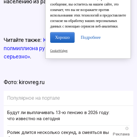
населению из различных источников.
сообщение, вы остаетесь на нашем сайте, это
означает, что вы не возражаете против
использования этих технологий и предоставляете
согласие на обработку ваших персональных
данных с помощью сервисов веб-аналитики.
Хорошо
Подробнее
Читайте также:
Кировчанин враз оплатил долг в
полмиллиона рублей, когда понял, что «всё
CookieWidget
серьезно»
.
Фото: kirovreg.ru
Популярное на портале
Будут ли выплачивать 13-ю пенсию в 2026 году:
что известно на сегодня
i
Ролик длится несколько секунд, а смеяться вы