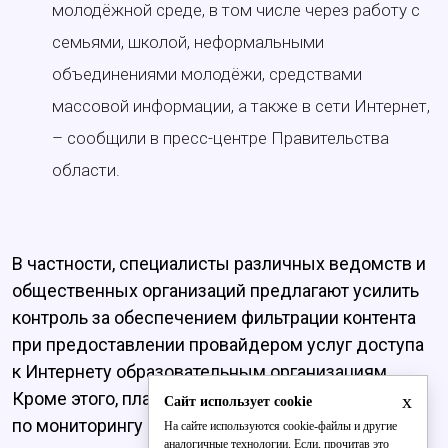
молодёжной среде, в том числе через работу с
семьями, школой, неформальными
объединениями молодёжи, средствами
массовой информации, а также в сети Интернет,
– сообщили в пресс-центре Правительства
области.
В частности, специалисты различных ведомств и
общественных организаций предлагают усилить
контроль за обеспечением фильтрации контента
при предоставлении провайдером услуг доступа
к Интернету образовательным организациям.
Кроме этого, планируется активизировать работу
x
Сайт использует cookie
по мониторингу информации, поступающей к
На сайте используются cookie-файлы и другие
аналогичные технологии. Если, прочитав это