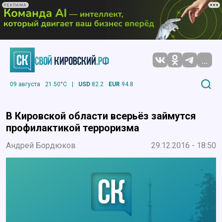
РЕКЛАМА
...
09 августа
21.50°C
|
USD
82.2
EUR
94.8
В Кировской области всерьёз займутся
профилактикой терроризма
Андрей Бордюков
29.12.2016 - 18:50