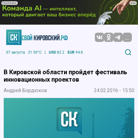
РЕКЛАМА
...
07 августа
21.50°C
|
USD
82.2
EUR
94.8
В Кировской области пройдет фестиваль
инновационных проектов
Андрей Бордюков
24.02.2016 - 15:50