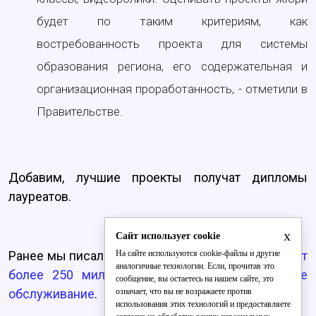
будет по таким критериям, как
востребованность проекта для системы
образования региона, его содержательная и
организационная проработанность, - отметили в
Правительстве.
Добавим, лучшие проекты получат дипломы
лауреатов.
x
Сайт использует cookie
На сайте используются cookie-файлы и другие
Ранее мы писали, что
Кировская область потратит
аналогичные технологии. Если, прочитав это
более 250 миллионов рублей на транспортное
сообщение, вы остаетесь на нашем сайте, это
означает, что вы не возражаете против
обслуживание
.
использования этих технологий и предоставляете