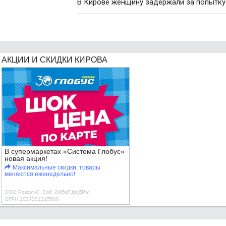
В Кирове женщину задержали за попытку
АКЦИИ И СКИДКИ КИРОВА
В супермаркетах «Система Глобус»
новая акция!
Максимальные скидки, товары
меняются еженедельно!
ООО Роксэт-С, Erid: 2W5zFJpyZPw
ОГРН 1024301315500