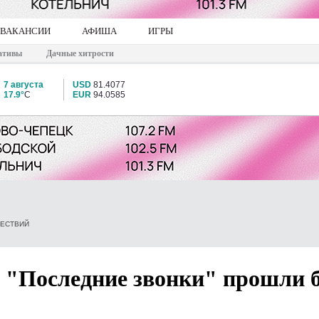
ВАКАНСИИ
АФИША
ИГРЫ
ативы
Дачные хитрости
7 августа
USD
81.4077
17.9°
C
EUR
94.0585
ШЕСТВИЙ
 "Последние звонки" прошли б