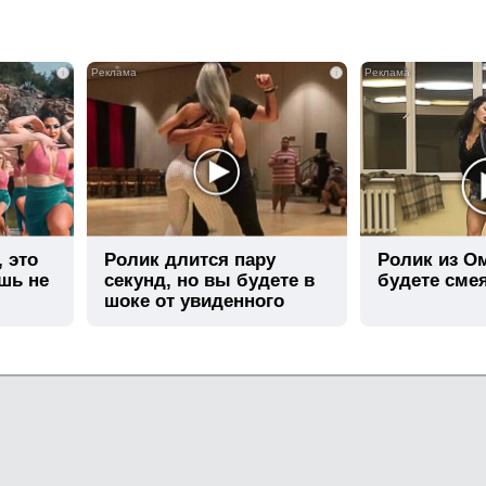
i
i
, это
Ролик длится пару
Ролик из О
шь не
секунд, но вы будете в
будете сме
шоке от увиденного