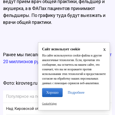
ведут приём врач общей практики, фельдшер и
акушерка, а в ФАПах пациентов принимают
фельдшеры. По графику туда будут выезжать и
врачи общей практики.
x
Сайт использует cookie
Ранее мы писали, что
районные больницы получат
На сайте используются cookie-файлы и другие
аналогичные технологии. Если, прочитав это
20 миллионов рублей.
сообщение, вы остаетесь на нашем сайте, это
означает, что вы не возражаете против
использования этих технологий и предоставляете
согласие на обработку ваших персональных
Фото: kirovreg.ru
данных с помощью сервисов веб-аналитики.
Хорошо
Подробнее
Популярное на портале
CookieWidget
Над Кировской областью сбили БПЛА