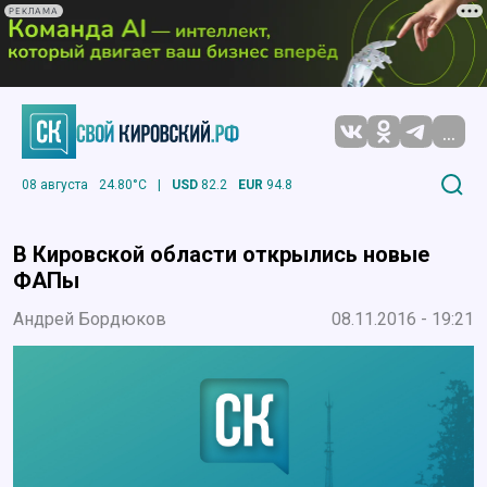
РЕКЛАМА
...
08 августа
24.80°C
|
USD
82.2
EUR
94.8
В Кировской области открылись новые
ФАПы
Андрей Бордюков
08.11.2016 - 19:21