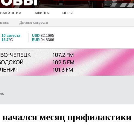
ВАКАНСИИ
АФИША
ИГРЫ
ативы
Дачные хитрости
10 августа
USD
82.1665
15.7°
C
EUR
94.8366
ЕЗА
и начался месяц профилактики