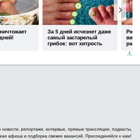
уничтожает
За 5 дней исчезнет даже
Ржу н
 дней!
самый застарелый
виде
грибок: вот хитрость
раз
е новости, репортажи, интервью, прямые трансляции, подкасты,
кая афиша и подборка свежих вакансий. Присоединяйся к нам!