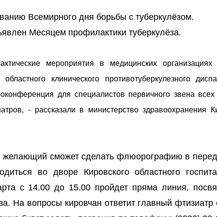
ванию Всемирного дня борьбы с туберкулёзом.
ъявлен Месяцем профилактики туберкулёза.
ктические мероприятия в медицинских организациях 
областного клинического противотуберкулезного дисп
еоконференция для специалистов первичного звена всех
атров, - рассказали в министерство здравоохранения К
бой желающий сможет сделать флюорографию в пере
одиться во дворе Кировского областного госпит
арта с 14.00 до 15.00 пройдет пряма линия, посв
за. На вопросы кировчан ответит главный фтизиатр 