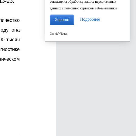
13-23.
согласие на обработку ваших персональных
данных с помощью сервисов веб-аналитики.
Подробнее
Хорошо
оличество
году она
CookieWidget
100 тысяч
гностике
ническом