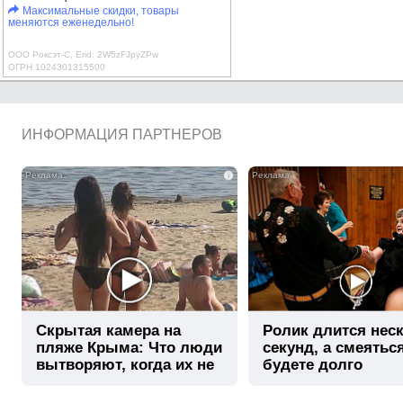
Максимальные скидки, товары
меняются еженедельно!
ООО Роксэт-С, Erid: 2W5zFJpyZPw
ОГРН 1024301315500
ИНФОРМАЦИЯ ПАРТНЕРОВ
i
Скрытая камера на
Ролик длится нес
пляже Крыма: Что люди
секунд, а смеятьс
вытворяют, когда их не
будете долго
видят...