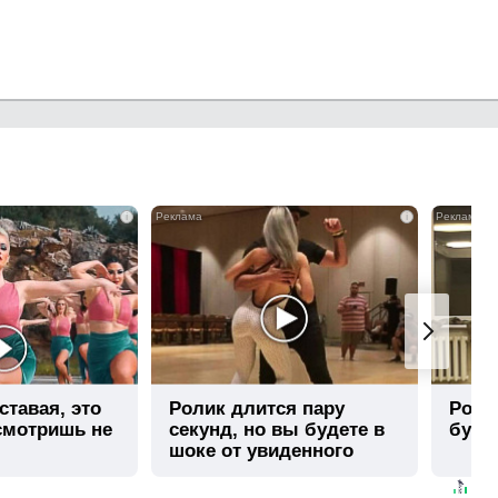
i
i
ставая, это
Ролик длится пару
Роли
смотришь не
секунд, но вы будете в
буде
шоке от увиденного