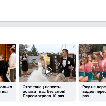
i
i
колько
Этот танец невесты
Ржу не пере
я вы
оставит вас без слов!
видео пере
Пересмотрела 10 раз
раз