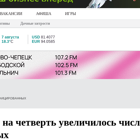
ВАКАНСИИ
АФИША
ИГРЫ
ативы
Дачные хитрости
7 августа
USD
81.4077
18.3°
C
EUR
94.0585
НФИЦИРОВАННЫХ
 на четверть увеличилось чис
ых