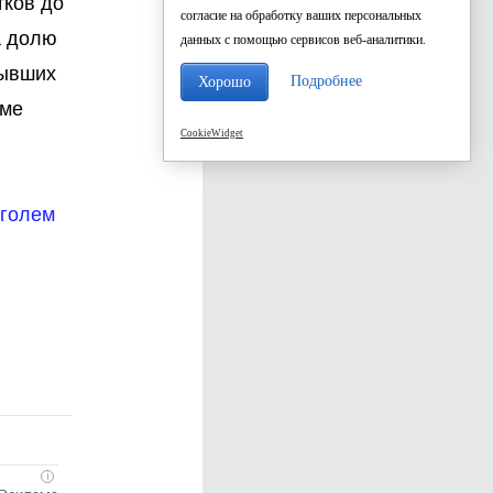
тков до
согласие на обработку ваших персональных
а долю
данных с помощью сервисов веб-аналитики.
бывших
Подробнее
Хорошо
оме
CookieWidget
оголем
i