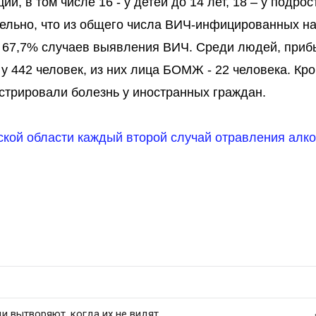
, в том числе 16 - у детей до 14 лет, 18 – у подрос
ательно, что из общего числа ВИЧ-инфицированных н
о 67,7% случаев выявления ВИЧ. Среди людей, при
у 442 человек, из них лица БОМЖ - 22 человека. Кр
истрировали болезнь у иностранных граждан.
ской области каждый второй случай отравления алк
 вытворяют, когда их не видят...