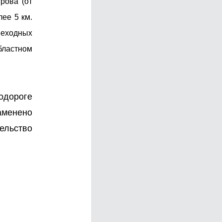
рова (от
ее 5 км.
шеходных
бластном
одороге
аменено
ельство