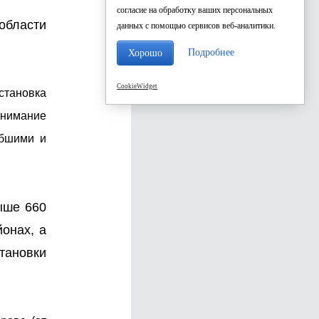
согласие на обработку ваших персональных
области
данных с помощью сервисов веб-аналитики.
Подробнее
Хорошо
CookieWidget
становка
внимание
ибшими и
ыше 660
онах, а
тановки