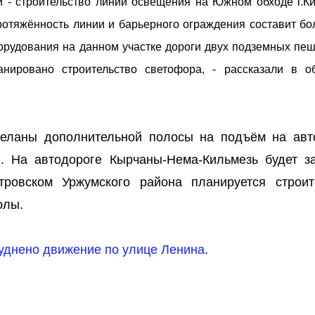
 - строительство линии освещения на Южном обходе г.Ки
отяжённость линии и барьерного ограждения составит бол
орудования на данном участке дороги двух подземных пе
нировано строительство светофора, - рассказали в о
деланы дополнительной полосы на подъём на авт
и. На автодороге Кырчаны-Нема-Кильмезь будет з
тровском Уржумского района планируется строит
олы.
руднено движение по улице Ленина
.