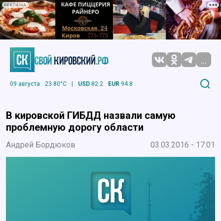
РЕКЛАМА
...
09 августа
23.80°C
|
USD
82.2
EUR
94.8
В кировской ГИБДД назвали самую
проблемную дорогу области
Андрей Бордюков
03.03.2016 - 17:01