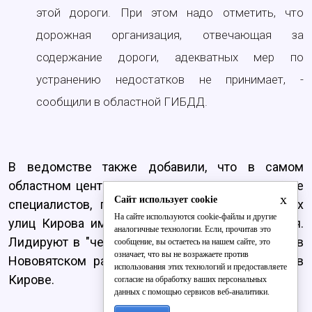
этой дороги. При этом надо отметить, что
дорожная организация, отвечающая за
содержание дороги, адекватных мер по
устранению недостатков не принимает, -
сообщили в областной ГИБДД.
В ведомстве также добавили, что в самом
областном центре ситуация не лучше. По оценке
x
Сайт использует cookie
специалистов, проезжая часть даже основных
На сайте используются cookie-файлы и другие
улиц Кирова имеет значительные повреждения.
аналогичные технологии. Если, прочитав это
Лидируют в "черном списке" улицы Советская в
сообщение, вы остаетесь на нашем сайте, это
означает, что вы не возражаете против
Нововятском районе, Дзержинского и Щорса в
использования этих технологий и предоставляете
Кирове.
согласие на обработку ваших персональных
данных с помощью сервисов веб-аналитики.