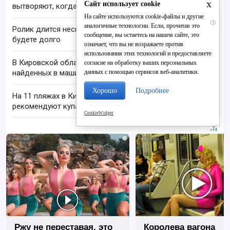
x
Сайт использует cookie
вытворяют, когда их не видят...
На сайте используются cookie-файлы и другие
i
аналогичные технологии. Если, прочитав это
Ролик длится несколько секунд, а смеяться вы
сообщение, вы остаетесь на нашем сайте, это
будете долго
означает, что вы не возражаете против
использования этих технологий и предоставляете
В Кировской области проверяют гибель супругов,
согласие на обработку ваших персональных
данных с помощью сервисов веб-аналитики.
найденных в машине в Вятке
Хорошо
Подробнее
На 11 пляжах в Кировской области не
рекомендуют купаться из-за бактерий
CookieWidget
i
Ржу не переставая, это
Королева вагона