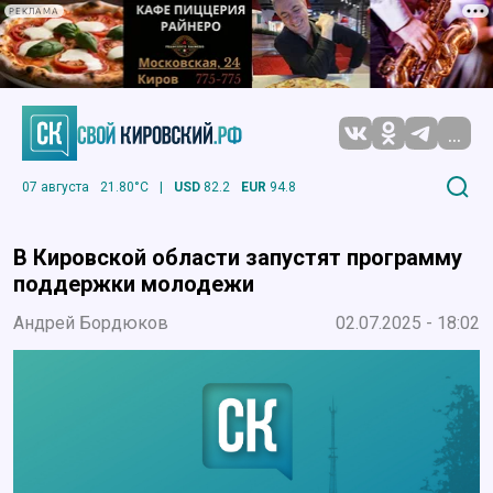
РЕКЛАМА
...
07 августа
21.80°C
|
USD
82.2
EUR
94.8
В Кировской области запустят программу
поддержки молодежи
Андрей Бордюков
02.07.2025 - 18:02