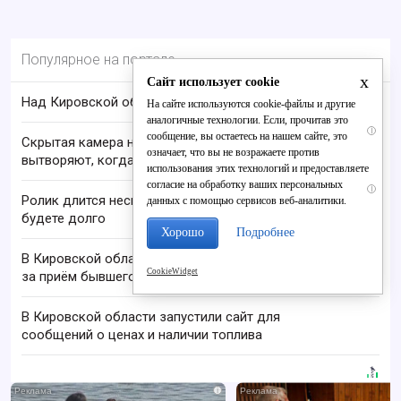
Популярное на портале
x
Сайт использует cookie
Над Кировской областью сбили БПЛА
На сайте используются cookie-файлы и другие
аналогичные технологии. Если, прочитав это
i
сообщение, вы остаетесь на нашем сайте, это
Скрытая камера на пляже Крыма: Что люди
означает, что вы не возражаете против
вытворяют, когда их не видят...
использования этих технологий и предоставляете
согласие на обработку ваших персональных
i
Ролик длится несколько секунд, а смеяться вы
данных с помощью сервисов веб-аналитики.
будете долго
Хорошо
Подробнее
В Кировской области оштрафовали «Лесоохрану»
CookieWidget
за приём бывшего полицейского
В Кировской области запустили сайт для
сообщений о ценах и наличии топлива
i