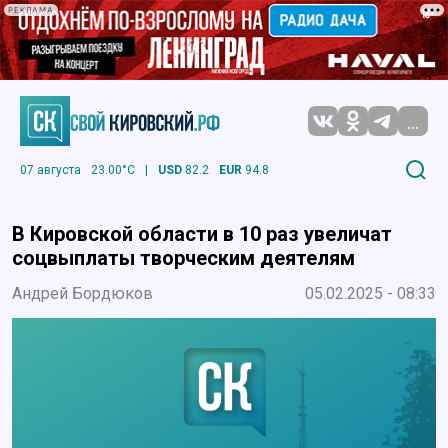
РЕКЛАМА
...
07 августа
23.00°C
|
USD
82.2
EUR
94.8
В Кировской области в 10 раз увеличат
соцвыплаты творческим деятелям
Андрей Бордюков
05.02.2025 - 08:33