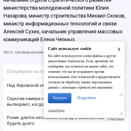
министерства молодежной политики Юлия
Назарова, министр строительства Михаил Скоков,
министр информационных технологий и связи
Алексей Сухих, начальник управления массовых
коммуникаций Елена Черных.
x
Сайт использует cookie
Фото: Свойкировский / Валентин Гребенкин
На сайте используются cookie-файлы и другие
аналогичные технологии. Если, прочитав это
сообщение, вы остаетесь на нашем сайте, это
Популярное на портале
означает, что вы не возражаете против
использования этих технологий и предоставляете
согласие на обработку ваших персональных
Над Кировской областью сбили БПЛА
данных с помощью сервисов веб-аналитики.
i
Хорошо
Подробнее
Скрытая камера на пляже Крыма: Что люди
вытворяют, когда их не видят...
CookieWidget
i
Ролик длится несколько секунд, а смеяться вы
будете долго