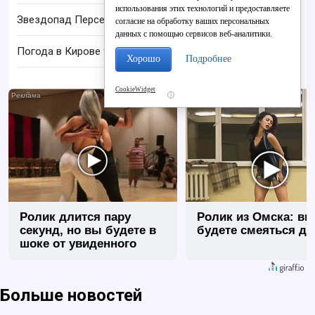
использования этих технологий и предоставляете
Звездопад Персеиды увидят в Кирове 12 августа
согласие на обработку ваших персональных
данных с помощью сервисов веб-аналитики.
Погода в Кирове 9 августа: до +22 C и дождь
Хорошо
Подробнее
CookieWidget
i
Ролик длится пару
Ролик из Омска: вы
секунд, но вы будете в
будете смеяться до
шоке от увиденного
Больше новостей