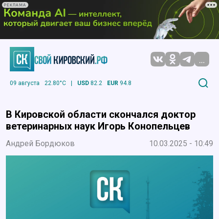
РЕКЛАМА
...
09 августа
22.80°C
|
USD
82.2
EUR
94.8
В Кировской области скончался доктор
ветеринарных наук Игорь Конопельцев
Андрей Бордюков
10.03.2025 - 10:49