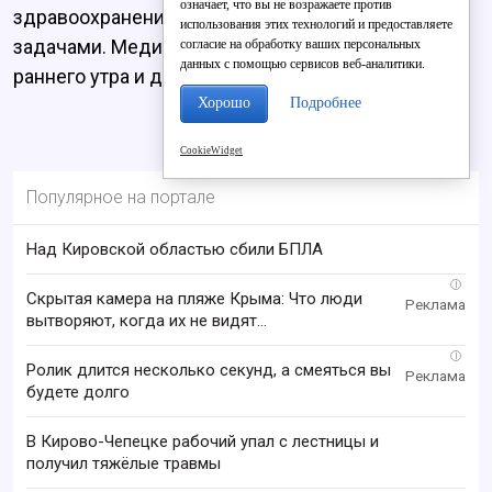
означает, что вы не возражаете против
здравоохранения справляется с поставленными
использования этих технологий и предоставляете
задачами. Медицинские организации работают с
согласие на обработку ваших персональных
данных с помощью сервисов веб-аналитики.
раннего утра и до позднего вечера.
Хорошо
Подробнее
CookieWidget
Популярное на портале
Над Кировской областью сбили БПЛА
i
Скрытая камера на пляже Крыма: Что люди
вытворяют, когда их не видят...
i
Ролик длится несколько секунд, а смеяться вы
будете долго
В Кирово-Чепецке рабочий упал с лестницы и
получил тяжёлые травмы