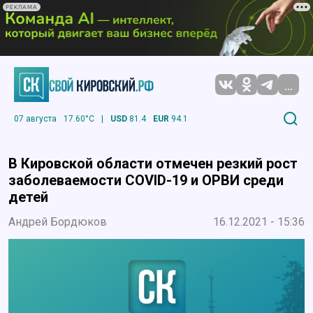
РЕКЛАМА
...
07 августа
17.60°C
|
USD
81.4
EUR
94.1
В Кировской области отмечен резкий рост
заболеваемости COVID-19 и ОРВИ среди
детей
Андрей Бордюков
16.12.2021 - 15:36