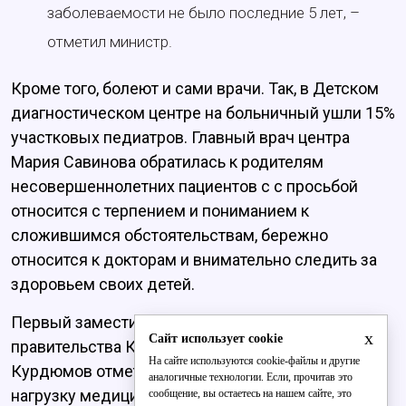
заболеваемости не было последние 5 лет, –
отметил министр.
Кроме того, болеют и сами врачи. Так, в Детском
диагностическом центре на больничный ушли 15%
участковых педиатров. Главный врач центра
Мария Савинова обратилась к родителям
несовершеннолетних пациентов с с просьбой
относится с терпением и пониманием к
сложившимся обстоятельствам, бережно
относится к докторам и внимательно следить за
здоровьем своих детей.
Первый заместитель председателя
x
Сайт использует cookie
правительства Кировской области Дмитрий
На сайте используются cookie-файлы и другие
Курдюмов отметил, что несмотря на чрезмерную
аналогичные технологии. Если, прочитав это
нагрузку медицинских работников, система
сообщение, вы остаетесь на нашем сайте, это