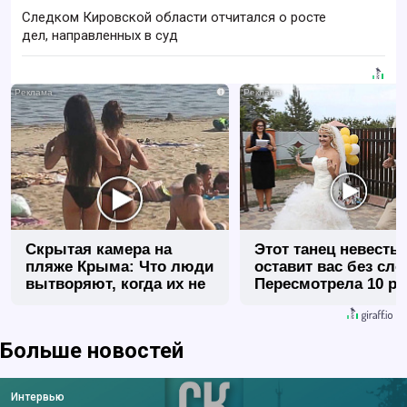
Следком Кировской области отчитался о росте
дел, направленных в суд
i
Скрытая камера на
Этот танец невесты
пляже Крыма: Что люди
оставит вас без сло
вытворяют, когда их не
Пересмотрела 10 ра
видят...
Больше новостей
Интервью