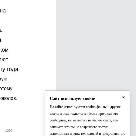
 на
.
я
ском
яют
цу года.
ную
этому
x
околов.
Сайт использует cookie
На сайте используются cookie-файлы и другие
аналогичные технологии. Если, прочитав это
сообщение, вы остаетесь на нашем сайте, это
означает, что вы не возражаете против
1292
использования этих технологий и предоставляете