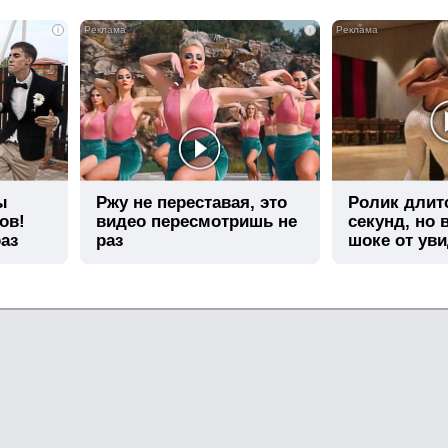
i
i
ы
Ржу не переставая, это
Ролик длит
ов!
видео пересмотришь не
секунд, но 
аз
раз
шоке от ув