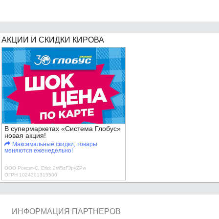
АКЦИИ И СКИДКИ КИРОВА
В супермаркетах «Система Глобус»
новая акция!
Максимальные скидки, товары
меняются еженедельно!
ООО Роксэт-С, Erid: 2W5zFJpyZPw
ОГРН 1024301315500
ИНФОРМАЦИЯ ПАРТНЕРОВ