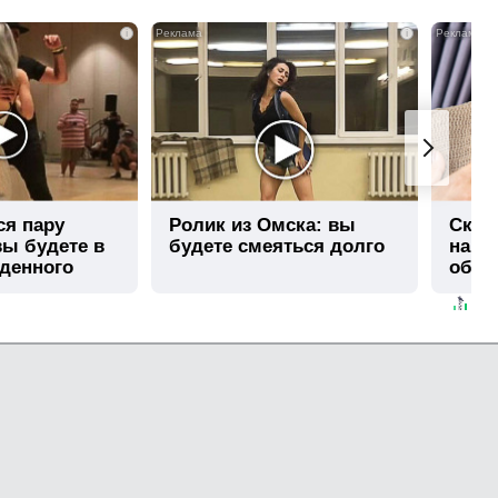
i
i
ся пару
Ролик из Омска: вы
Скры
вы будете в
будете смеяться долго
на та
иденного
обра
зря!