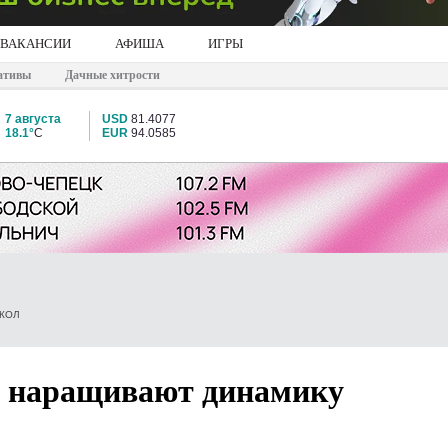
ВАКАНСИИ
АФИША
ИГРЫ
ативы
Дачные хитрости
7 августа
USD
81.4077
18.1°
C
EUR
94.0585
ШКОЛ
и наращивают динамику