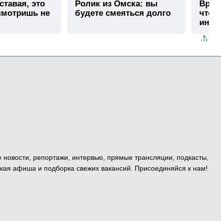
ставая, это
Ролик из Омска: вы
Врач 
смотришь не
будете смеяться долго
чтоб
инфа
лето
е новости, репортажи, интервью, прямые трансляции, подкасты,
кая афиша и подборка свежих вакансий. Присоединяйся к нам!