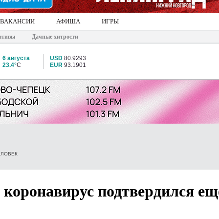
ВАКАНСИИ
АФИША
ИГРЫ
ативы
Дачные хитрости
6 августа
USD
80.9293
23.4°
C
EUR
93.1901
ЕЛОВЕК
 коронавирус подтвердился ещ