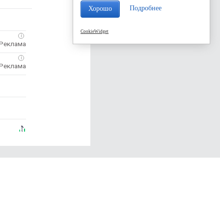
Подробнее
Хорошо
CookieWidget
i
i