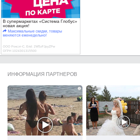
В супермаркетах «Система Глобус»
новая акция!
Максимальные скидки, товары
меняются еженедельно!
ООО Роксэт-С, Erid: 2W5zFJpyZPw
ОГРН 1024301315500
ИНФОРМАЦИЯ ПАРТНЕРОВ
i