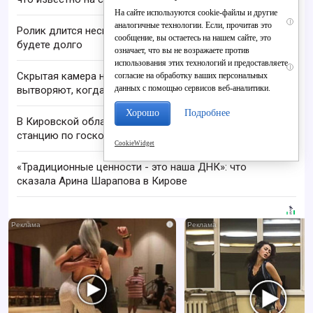
На сайте используются cookie-файлы и другие
i
аналогичные технологии. Если, прочитав это
Ролик длится несколько секунд, а смеяться вы
сообщение, вы остаетесь на нашем сайте, это
будете долго
означает, что вы не возражаете против
использования этих технологий и предоставляете
i
Скрытая камера на пляже Крыма: Что люди
согласие на обработку ваших персональных
данных с помощью сервисов веб-аналитики.
вытворяют, когда их не видят...
Хорошо
Подробнее
В Кировской области запустили первую базовую
станцию по госконтракту
CookieWidget
«Традиционные ценности - это наша ДНК»: что
сказала Арина Шарапова в Кирове
i