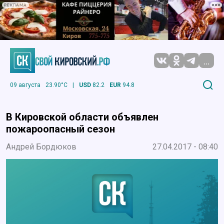
РЕКЛАМА
...
09 августа
23.90°C
|
USD
82.2
EUR
94.8
В Кировской области объявлен
пожароопасный сезон
Андрей Бордюков
27.04.2017 - 08:40