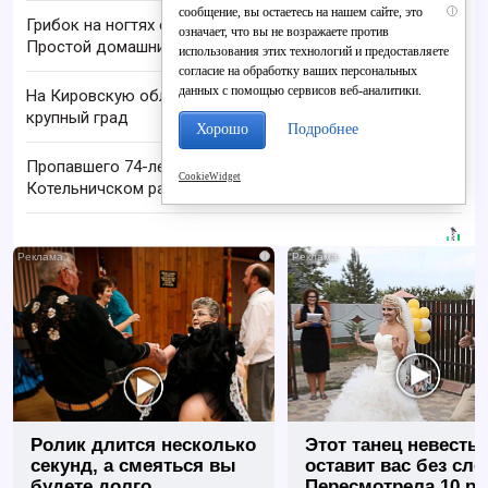
сообщение, вы остаетесь на нашем сайте, это
i
Грибок на ногтях стирается как ластиком!
означает, что вы не возражаете против
Простой домашний метод
использования этих технологий и предоставляете
согласие на обработку ваших персональных
данных с помощью сервисов веб-аналитики.
На Кировскую область надвигаются шквалы и
крупный град
Хорошо
Подробнее
Пропавшего 74-летнего мужчину ищут в
CookieWidget
Котельничском районе Кировской области
i
Ролик длится несколько
Этот танец невесты
секунд, а смеяться вы
оставит вас без сло
будете долго
Пересмотрела 10 ра