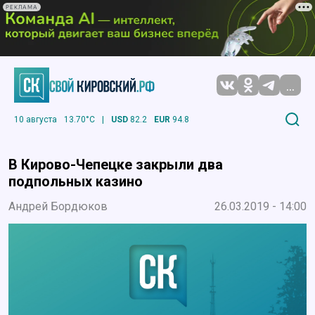
РЕКЛАМА
...
10 августа
13.70°C
|
USD
82.2
EUR
94.8
В Кирово-Чепецке закрыли два
подпольных казино
Андрей Бордюков
26.03.2019 - 14:00