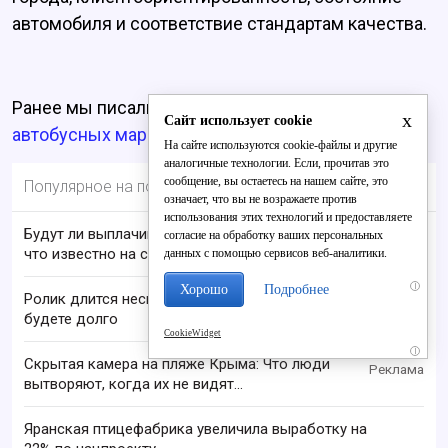
автомобиля и соответствие стандартам качества.
Ранее мы писали, что
в Кирове изменят три
x
Сайт использует cookie
автобусных маршрута
.
На сайте используются cookie-файлы и другие
аналогичные технологии. Если, прочитав это
сообщение, вы остаетесь на нашем сайте, это
Популярное на портале
означает, что вы не возражаете против
использования этих технологий и предоставляете
Будут ли выплачивать 13-ю пенсию в 2026 году:
согласие на обработку ваших персональных
что известно на сегодня
данных с помощью сервисов веб-аналитики.
i
Хорошо
Подробнее
Ролик длится несколько секунд, а смеяться вы
будете долго
CookieWidget
i
Скрытая камера на пляже Крыма: Что люди
вытворяют, когда их не видят...
Яранская птицефабрика увеличила выработку на