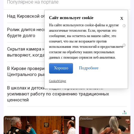
Популярное на портале
Над Кировской областью сбили БПЛА
x
Сайт использует cookie
На сайте используются cookie-файлы и другие
i
Ролик длится несколько секунд, а смеяться вы
аналогичные технологии. Если, прочитав это
будете долго
сообщение, вы остаетесь на нашем сайте, это
означает, что вы не возражаете против
i
использования этих технологий и предоставляете
Скрытая камера на пляже Крыма: Что люди
согласие на обработку ваших персональных
вытворяют, когда их не видят...
данных с помощью сервисов веб-аналитики.
Хорошо
Подробнее
В Кирове проверили незаконную торговлю у
Центрального рынка
CookieWidget
В школах и детских садах Кировской области
усиливают работу по сохранению традиционных
ценностей
i