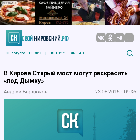
РЕКЛАМА
...
08 августа
18.90°C
|
USD
82.2
EUR
94.8
В Кирове Старый мост могут раскрасить
«под Дымку»
Андрей Бордюков
23.08.2016 - 09:36