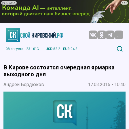
РЕКЛАМА
...
08 августа
23.10°C
|
USD
82.2
EUR
94.8
В Кирове состоится очередная ярмарка
выходного дня
Андрей Бордюков
17.03.2016 - 10:40