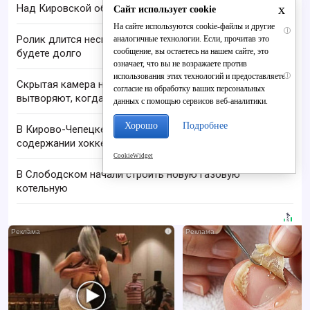
x
Над Кировской областью сбили БПЛА
Сайт использует cookie
На сайте используются cookie-файлы и другие
i
Ролик длится несколько секунд, а смеяться вы
аналогичные технологии. Если, прочитав это
сообщение, вы остаетесь на нашем сайте, это
будете долго
означает, что вы не возражаете против
использования этих технологий и предоставляете
i
Скрытая камера на пляже Крыма: Что люди
согласие на обработку ваших персональных
вытворяют, когда их не видят...
данных с помощью сервисов веб-аналитики.
Хорошо
Подробнее
В Кирово-Чепецке подписали соглашение о
содержании хоккейных коробок
CookieWidget
В Слободском начали строить новую газовую
котельную
i