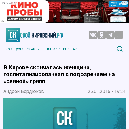
РЕКЛАМА
...
08 августа
20.40°C
|
USD
82.2
EUR
94.8
В Кирове скончалась женщина,
госпитализированная с подозрением на
«свиной» грипп
Андрей Бордюков
25.01.2016 - 19:24