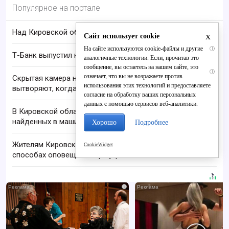
Популярное на портале
Над Кировской областью сбили БПЛА
x
Сайт использует cookie
На сайте используются cookie-файлы и другие
i
Т-Банк выпустил карты с запахом!
аналогичные технологии. Если, прочитав это
сообщение, вы остаетесь на нашем сайте, это
i
означает, что вы не возражаете против
Скрытая камера на пляже Крыма: Что люди
использования этих технологий и предоставляете
вытворяют, когда их не видят...
согласие на обработку ваших персональных
данных с помощью сервисов веб-аналитики.
В Кировской области проверяют гибель супругов,
найденных в машине в Вятке
Хорошо
Подробнее
Жителям Кировской области напомнили о
CookieWidget
способах оповещения при угрозах
i