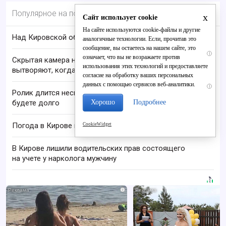
Популярное на портале
x
Сайт использует cookie
На сайте используются cookie-файлы и другие
Над Кировской областью сбили БПЛА
аналогичные технологии. Если, прочитав это
сообщение, вы остаетесь на нашем сайте, это
i
означает, что вы не возражаете против
Скрытая камера на пляже Крыма: Что люди
использования этих технологий и предоставляете
вытворяют, когда их не видят...
согласие на обработку ваших персональных
данных с помощью сервисов веб-аналитики.
i
Ролик длится несколько секунд, а смеяться вы
Хорошо
Подробнее
будете долго
Погода в Кирове в пятницу, 7 августа
CookieWidget
В Кирове лишили водительских прав состоящего
на учете у нарколога мужчину
i