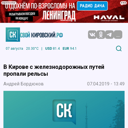
РЕКЛАМА
...
07 августа
20.30°C
|
USD
81.4
EUR
94.1
В Кирове с железнодорожных путей
пропали рельсы
Андрей Бордюков
07.04.2019 - 13:49