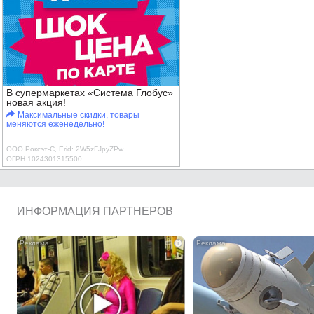
В супермаркетах «Система Глобус»
новая акция!
Максимальные скидки, товары
меняются еженедельно!
ООО Роксэт-С, Erid: 2W5zFJpyZPw
ОГРН 1024301315500
ИНФОРМАЦИЯ ПАРТНЕРОВ
i