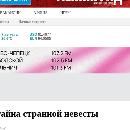
ВАКАНСИИ
АФИША
ИГРЫ
ативы
Дачные хитрости
7 августа
USD
81.4077
26.6°
C
EUR
94.0585
тайна странной невесты
7452