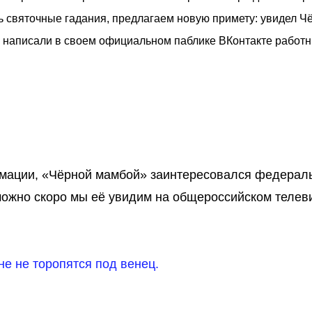
сь святочные гадания, предлагаем новую примету: увидел Ч
! - написали в своем официальном паблике ВКонтакте работ
рмации, «Чёрной мамбой» заинтересовался федерал
озможно скоро мы её увидим на общероссийском телев
не не торопятся под венец.