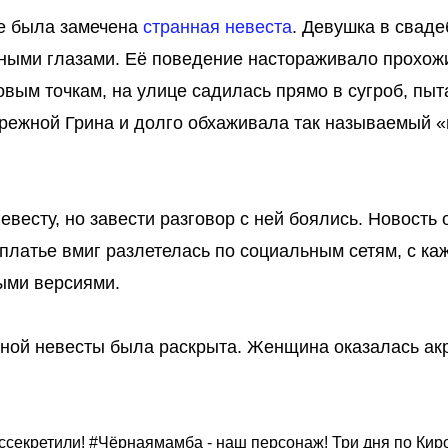
ве была замечена
странная невеста
. Девушка в свад
нными глазами. Её поведение настораживало прохож
овым точкам, на улице садилась прямо в сугроб, пыт
ережной Грина и долго обхаживала так называемый «
есту, но завести разговор с ней боялись. Новость 
платье вмиг разлетелась по социальным сетям, с к
ыми версиями.
чной невесты была раскрыта. Женщина оказалась ак
ассекретили! #Чёрнаямамба - наш персонаж! Три дня по Кир