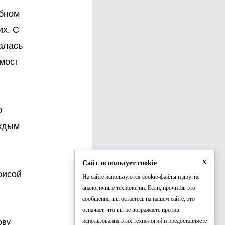
ебном
их. С
алась
мост
о
аждым
x
Сайт использует cookie
рисой
На сайте используются cookie-файлы и другие
аналогичные технологии. Если, прочитав это
сообщение, вы остаетесь на нашем сайте, это
означает, что вы не возражаете против
использования этих технологий и предоставляете
ову