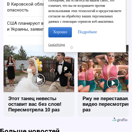
сообщение, вы остаетесь на нашем сайте, это
В Кировской области отменили ракетную
означает, что вы не возражаете против
опасность
использования этих технологий и предоставляете
согласие на обработку ваших персональных
данных с помощью сервисов веб-аналитики.
США планируют возобновить переговоры России
и Украины, заявил Рубио
Хорошо
Подробнее
CookieWidget
i
Этот танец невесты
Ржу не переставая, 
оставит вас без слов!
видео пересмотриш
Пересмотрела 10 раз
раз
Больше новостей