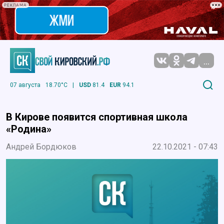
РЕКЛАМА
...
07 августа
18.70°C
|
USD
81.4
EUR
94.1
В Кирове появится спортивная школа
«Родина»
Андрей Бордюков
22.10.2021 - 07:43