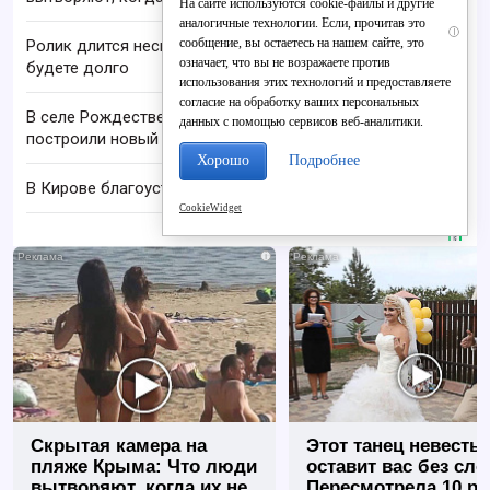
На сайте используются cookie-файлы и другие
аналогичные технологии. Если, прочитав это
i
сообщение, вы остаетесь на нашем сайте, это
Ролик длится несколько секунд, а смеяться вы
означает, что вы не возражаете против
будете долго
использования этих технологий и предоставляете
согласие на обработку ваших персональных
В селе Рождественском семье учителей
данных с помощью сервисов веб-аналитики.
построили новый дом
Хорошо
Подробнее
В Кирове благоустроили ещё семь дворов
CookieWidget
i
Скрытая камера на
Этот танец невесты
пляже Крыма: Что люди
оставит вас без сло
вытворяют, когда их не
Пересмотрела 10 ра