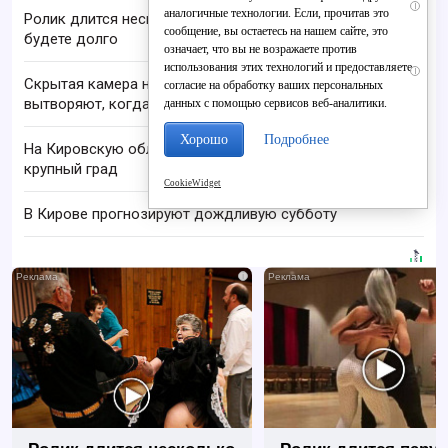
i
аналогичные технологии. Если, прочитав это
Ролик длится несколько секунд, а смеяться вы
сообщение, вы остаетесь на нашем сайте, это
будете долго
означает, что вы не возражаете против
использования этих технологий и предоставляете
i
Скрытая камера на пляже Крыма: Что люди
согласие на обработку ваших персональных
вытворяют, когда их не видят...
данных с помощью сервисов веб-аналитики.
Хорошо
Подробнее
На Кировскую область надвигаются шквалы и
крупный град
CookieWidget
В Кирове прогнозируют дождливую субботу
i