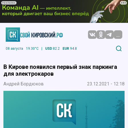
РЕКЛАМА
...
08 августа
19.30°C
|
USD
82.2
EUR
94.8
В Кирове появился первый знак паркинга
для электрокаров
Андрей Бордюков
23.12.2021 - 12:18