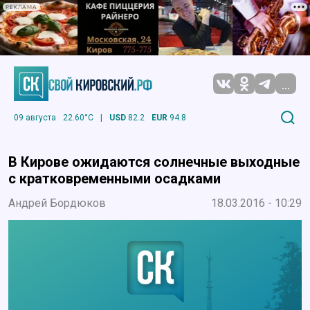
РЕКЛАМА
...
09 августа
22.60°C
|
USD
82.2
EUR
94.8
В Кирове ожидаются солнечные выходные
с кратковременными осадками
Андрей Бордюков
18.03.2016 - 10:29