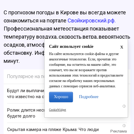
С прогнозом погоды в Кирове вы всегда можете
ознакомиться на портале
Свойкировский.рф.
Профессиональная метеостанция показывает
температуру воздуха, скорость ветра, вероятность
осадков, атмосферное давление и геомагнитную
x
Сайт использует cookie
обстановку. Информация обновляется каждые 5
На сайте используются cookie-файлы и другие
аналогичные технологии. Если, прочитав это
минут.
сообщение, вы остаетесь на нашем сайте, это
означает, что вы не возражаете против
использования этих технологий и предоставляете
Популярное на портале
согласие на обработку ваших персональных
данных с помощью сервисов веб-аналитики.
Будут ли выплачивать 13-ю пенсию в 2026 году:
что известно на сегодня
Хорошо
Подробнее
i
Ролик длится несколько секунд, а смеяться вы
CookieWidget
будете долго
i
Скрытая камера на пляже Крыма: Что люди