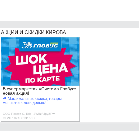
АКЦИИ И СКИДКИ КИРОВА
В супермаркетах «Система Глобус»
новая акция!
Максимальные скидки, товары
меняются еженедельно!
ООО Роксэт-С, Erid: 2W5zFJpyZPw
ОГРН 1024301315500