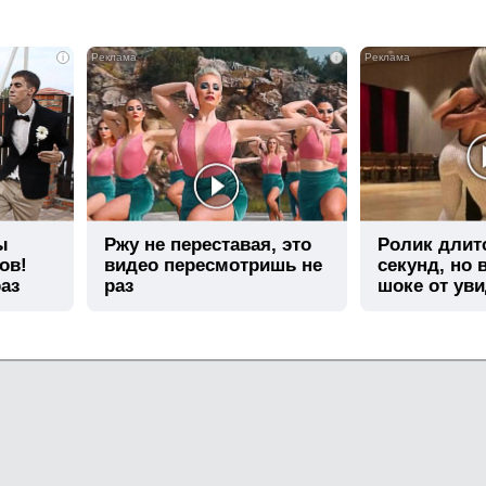
i
i
ы
Ржу не переставая, это
Ролик длит
ов!
видео пересмотришь не
секунд, но 
аз
раз
шоке от ув