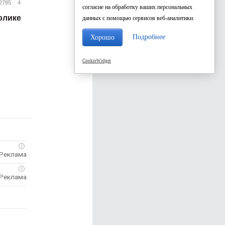
2785
4
согласие на обработку ваших персональных
олике
данных с помощью сервисов веб-аналитики.
Подробнее
Хорошо
CookieWidget
i
i