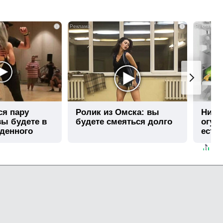
i
i
ся пару
Ролик из Омска: вы
Нико
вы будете в
будете смеяться долго
огур
иденного
есть
секр