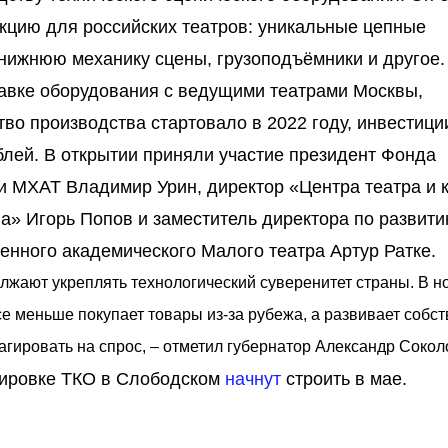
кцию для российских театров: уникальные цепные
нижнюю механику сцены, грузоподъёмники и другое.
тавке оборудования с ведущими театрами Москвы,
во производства стартовало в 2022 году, инвестици
блей. В открытии приняли участие президент Фонда
и МХАТ Владимир Урин, директор «Центра театра и 
а» Игорь Попов и заместитель директора по развит
енного академического Малого театра Артур Ратке.
лжают укреплять технологический суверенитет страны. В н
се меньше покупает товары из-за рубежа, а развивает собс
гировать на спрос, – отметил губернатор Александр Сокол
тировке ТКО в Слободском
начнут
строить в мае.