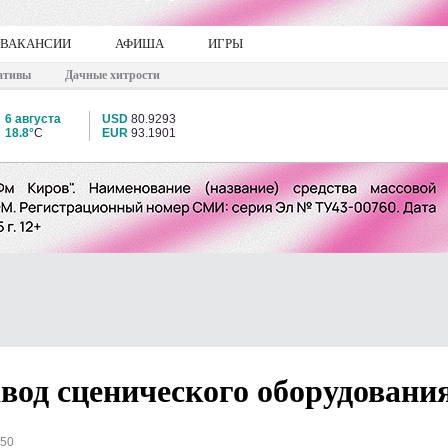
ВАКАНСИИ
АФИША
ИГРЫ
ативы
Дачные хитрости
6 августа
USD
80.9293
18.8°
C
EUR
93.1901
вод сценического оборудовани
550