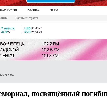
ВАКАНСИИ
АФИША
ИГРЫ
ативы
Дачные хитрости
7 августа
USD
81.4077
26.4°
C
EUR
94.0585
ЫМ (ФОТО)
емориал, посвящённый погиб