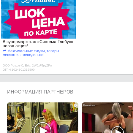
В супермаркетах «Система Глобус»
новая акция!
Максимальные скидки, товары
меняются еженедельно!
ООО Роксэт-С, Erid: 2W5zFJpyZPw
ОГРН 1024301315500
ИНФОРМАЦИЯ ПАРТНЕРОВ
i