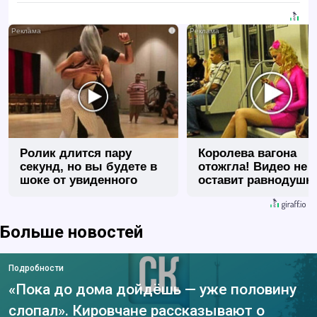
i
Ролик длится пару
Королева вагона
секунд, но вы будете в
отожгла! Видео не
шоке от увиденного
оставит равнодуш
Больше новостей
Подробности
«Пока до дома дойдёшь — уже половину
слопал». Кировчане рассказывают о