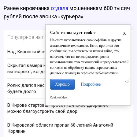
Ранее кировчанка
отдала
мошенникам 600 тысяч
рублей после звонка «курьера».
x
Сайт использует cookie
Популярное на портале
На сайте используются cookie-файлы и другие
аналогичные технологии. Если, прочитав это
сообщение, вы остаетесь на нашем сайте, это
Над Кировской областью сбили БПЛА
означает, что вы не возражаете против
i
использования этих технологий и предоставляете
Скрытая камера на пляже Крыма: Что люди
согласие на обработку ваших персональных
вытворяют, когда их не видят...
данных с помощью сервисов веб-аналитики.
i
Хорошо
Подробнее
Ролик длится несколько секунд, а смеяться вы
будете долго
CookieWidget
В Кирове стартовал проект «Вятские дворики»:
можно благоустроить свой двор
В Кировской области пропал 68-летний Анатолий
Корякин