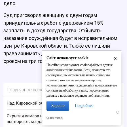
дело.
Суд приговорил женщину к двум годам
принудительных работ с удержанием 15%
зарплаты в доход государства. Отбывать
наказание осуждённая будет в исправительном
центре Кировской области. Также её лишили
права занимать должности в органах власти
x
Сайт использует cookie
сроком на три года.
На сайте используются cookie-файлы и другие
аналогичные технологии. Если, прочитав это
сообщение, вы остаетесь на нашем сайте, это
означает, что вы не возражаете против
использования этих технологий и предоставляете
Популярное на портале
согласие на обработку ваших персональных
данных с помощью сервисов веб-аналитики.
Над Кировской областью сбили БПЛА
Хорошо
Подробнее
i
Скрытая камера на пляже Крыма: Что люди
CookieWidget
вытворяют, когда их не видят...