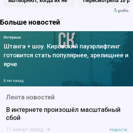
вытворяют, когда их не
Пересмотрела 10 ра
видят...
Больше новостей
Интервью
Штанга + шоу. Кировский пауэрлифтинг
готовится стать популярнее, зрелищнее и
ярче
8 лет назад
Лента новостей
В интернете произошёл масштабный
сбой
11 минут назад
Новости