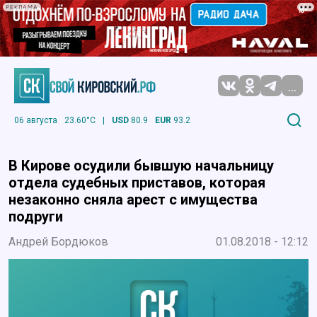
РЕКЛАМА
...
06 августа
23.60°C
|
USD
80.9
EUR
93.2
В Кирове осудили бывшую начальницу
отдела судебных приставов, которая
незаконно сняла арест с имущества
подруги
Андрей Бордюков
01.08.2018 - 12:12