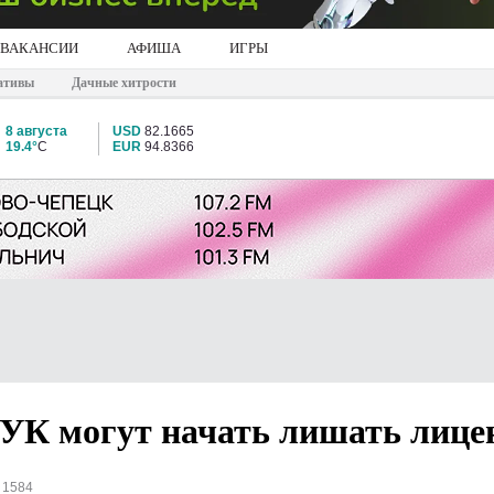
ВАКАНСИИ
АФИША
ИГРЫ
ативы
Дачные хитрости
8 августа
USD
82.1665
19.4°
C
EUR
94.8366
 УК могут начать лишать лице
 1584