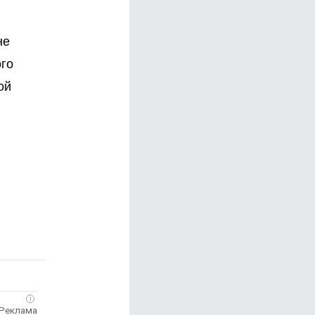
не
ого
ой
i