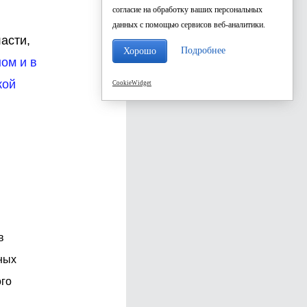
согласие на обработку ваших персональных
данных с помощью сервисов веб-аналитики.
асти,
Подробнее
Хорошо
ом и в
кой
CookieWidget
в
ных
ого