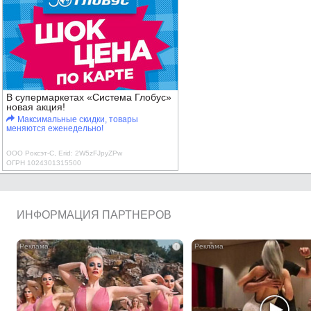
В супермаркетах «Система Глобус»
новая акция!
Максимальные скидки, товары
меняются еженедельно!
ООО Роксэт-С, Erid: 2W5zFJpyZPw
ОГРН 1024301315500
ИНФОРМАЦИЯ ПАРТНЕРОВ
i