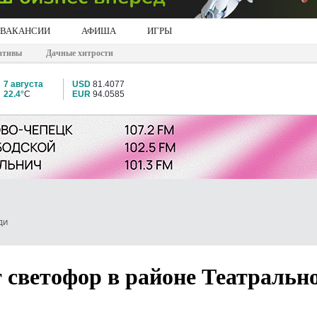
ВАКАНСИИ
АФИША
ИГРЫ
ативы
Дачные хитрости
7 августа
USD
81.4077
22.4°
C
EUR
94.0585
ДИ
т светофор в районе Театральн