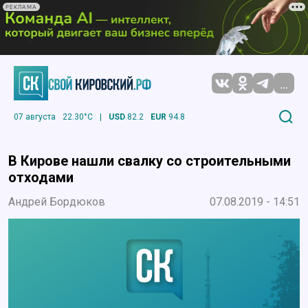
РЕКЛАМА
...
07 августа
22.30°C
|
USD
82.2
EUR
94.8
В Кирове нашли свалку со строительными
отходами
Андрей Бордюков
07.08.2019 - 14:51