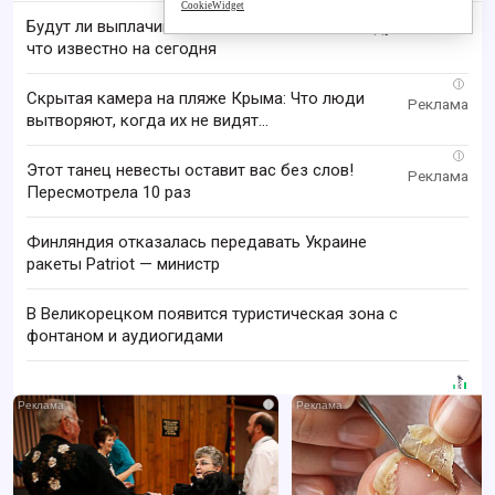
CookieWidget
Будут ли выплачивать 13-ю пенсию в 2026 году:
что известно на сегодня
i
Скрытая камера на пляже Крыма: Что люди
вытворяют, когда их не видят...
i
Этот танец невесты оставит вас без слов!
Пересмотрела 10 раз
Финляндия отказалась передавать Украине
ракеты Patriot — министр
В Великорецком появится туристическая зона с
фонтаном и аудиогидами
i