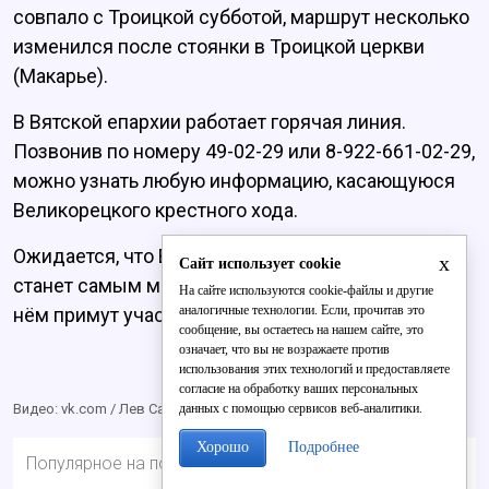
совпало с Троицкой субботой, маршрут несколько
изменился после стоянки в Троицкой церкви
(Макарье).
В Вятской епархии работает горячая линия.
Позвонив по номеру 49-02-29 или 8-922-661-02-29,
можно узнать любую информацию, касающуюся
Великорецкого крестного хода.
Ожидается, что Великорецкий крестный ход
x
Сайт использует cookie
станет самым масштабным за последние годы: в
На сайте используются cookie-файлы и другие
аналогичные технологии. Если, прочитав это
нём примут участие около 130 тыс. человек.
сообщение, вы остаетесь на нашем сайте, это
означает, что вы не возражаете против
использования этих технологий и предоставляете
согласие на обработку ваших персональных
данных с помощью сервисов веб-аналитики.
Видео: vk.com / Лев Саламатов
Хорошо
Подробнее
Популярное на портале