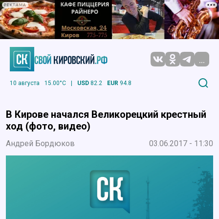
РЕКЛАМА
...
10 августа
15.00°C
|
USD
82.2
EUR
94.8
В Кирове начался Великорецкий крестный
ход (фото, видео)
Андрей Бордюков
03.06.2017 - 11:30