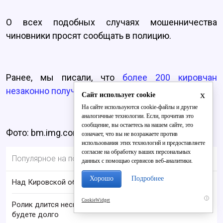
О всех подобных случаях мошенничества
чиновники просят сообщать в полицию.
Ранее, мы писали, что
более 200 кировчан
незаконно получали пособие по безработице
.
x
Сайт использует cookie
На сайте используются cookie-файлы и другие
аналогичные технологии. Если, прочитав это
сообщение, вы остаетесь на нашем сайте, это
Фото: bm.img.com.ua
означает, что вы не возражаете против
использования этих технологий и предоставляете
согласие на обработку ваших персональных
Популярное на портале
данных с помощью сервисов веб-аналитики.
Хорошо
Подробнее
Над Кировской областью сбили БПЛА
i
CookieWidget
Ролик длится несколько секунд, а смеяться вы
будете долго