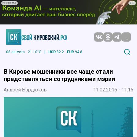
РЕКЛАМА
...
08 августа
21.10°C
|
USD
82.2
EUR
94.8
В Кирове мошенники все чаще стали
представляться сотрудниками мэрии
Андрей Бордюков
11.02.2016 - 11:15