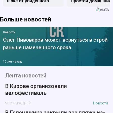
шоке от увиденного
Простой домашний
метод
Больше новостей
Новости
Олег Пивоваров может вернуться в строй
раньше намеченного срока
10 лет назад
Лента новостей
В Кирове организовали
велофестиваль
час назад
Новости
В Геленджике закрыли все пляжи из-