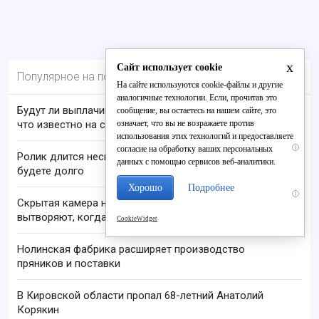
x
Сайт использует cookie
Популярное на портале
На сайте используются cookie-файлы и другие
аналогичные технологии. Если, прочитав это
Будут ли выплачивать 13-ю пенсию в 2026 году:
сообщение, вы остаетесь на нашем сайте, это
означает, что вы не возражаете против
что известно на сегодня
использования этих технологий и предоставляете
i
согласие на обработку ваших персональных
Ролик длится несколько секунд, а смеяться вы
данных с помощью сервисов веб-аналитики.
будете долго
Хорошо
Подробнее
i
Скрытая камера на пляже Крыма: Что люди
вытворяют, когда их не видят...
CookieWidget
Нолинская фабрика расширяет производство
пряников и поставки
В Кировской области пропал 68-летний Анатолий
Корякин