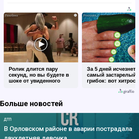
i
Ролик длится пару
За 5 дней исчезнет 
секунд, но вы будете в
самый застарелый
шоке от увиденного
грибок: вот хитрост
Больше новостей
ДТП
В Орловском районе в аварии пострадала
двухлетняя девочка