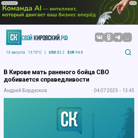
РЕКЛАМА
...
10 августа
13.70°C
|
USD
82.2
EUR
94.8
В Кирове мать раненого бойца СВО
добивается справедливости
Андрей Бордюков
04.07.2025 - 13:45