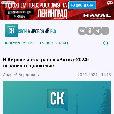
РЕКЛАМА
...
07 августа
26.20°C
|
USD
81.4
EUR
94.1
В Кирове из-за ралли «Вятка-2024»
ограничат движение
Андрей Бордюков
20.12.2024 - 14:18