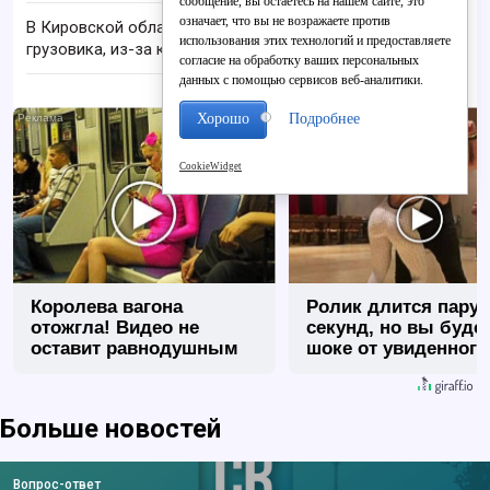
сообщение, вы остаетесь на нашем сайте, это
означает, что вы не возражаете против
В Кировской области осуждён водитель
использования этих технологий и предоставляете
грузовика, из-за которого в ДТП погиб человек
согласие на обработку ваших персональных
данных с помощью сервисов веб-аналитики.
Хорошо
Подробнее
i
CookieWidget
Королева вагона
Ролик длится пару
отожгла! Видео не
секунд, но вы будет
оставит равнодушным
шоке от увиденного
Больше новостей
Вопрос-ответ