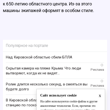
к 650-летию областного центра. Из-за этого
машины экипажей оформят в особом стиле.
Популярное на портале
Над Кировской областью сбили БПЛА
i
Скрытая камера на пляже Крыма: Что люди
вытворяют, когда их не видят...
i
Ролик длится несколько секунд, а смеяться вы
будете долго
x
Сайт использует cookie
В Кировской области запустили первую базовую
На сайте используются cookie-файлы и другие
станцию по госконтракту
аналогичные технологии. Если, прочитав это